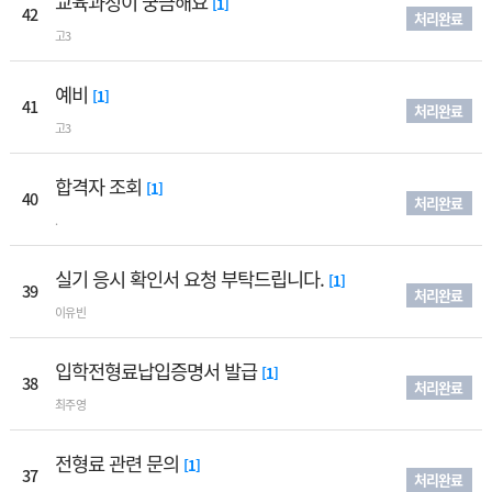
교육과정이 궁금해요
[1]
42
처리완료
고3
예비
[1]
41
처리완료
고3
합격자 조회
[1]
40
처리완료
.
실기 응시 확인서 요청 부탁드립니다.
[1]
39
처리완료
이유빈
입학전형료납입증명서 발급
[1]
38
처리완료
최주영
전형료 관련 문의
[1]
37
처리완료