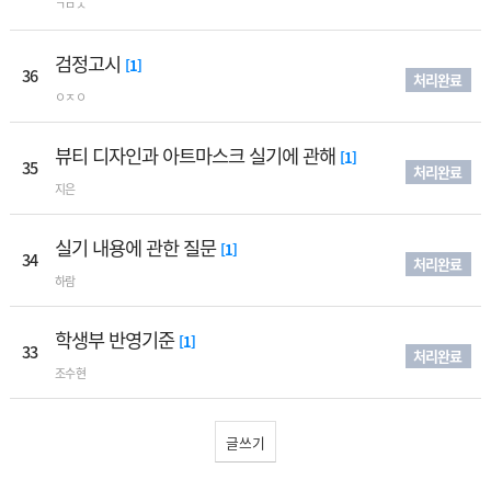
ㄱㅁㅅ
검정고시
[1]
36
처리완료
ㅇㅈㅇ
뷰티 디자인과 아트마스크 실기에 관해
[1]
35
처리완료
지은
실기 내용에 관한 질문
[1]
34
처리완료
하람
학생부 반영기준
[1]
33
처리완료
조수현
글쓰기