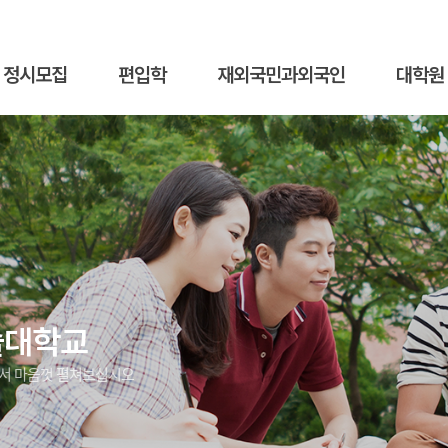
정시모집
편입학
재외국민과외국인
대학원
술대학교
에서 마음껏 펼쳐보십시오