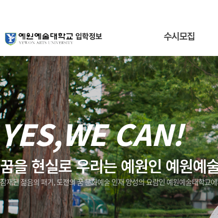
수시모집
YES,WE CAN!
꿈을 현실로 우리는 예원인 예원예
잠재된 젊음의 패기, 도전의 꿈 문화예술 인재 양성의 요람인 예원예술대학교