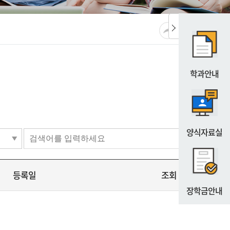
공유
URL복사
프린트
학과안내
양식자료실
등록일
조회
장학금안내