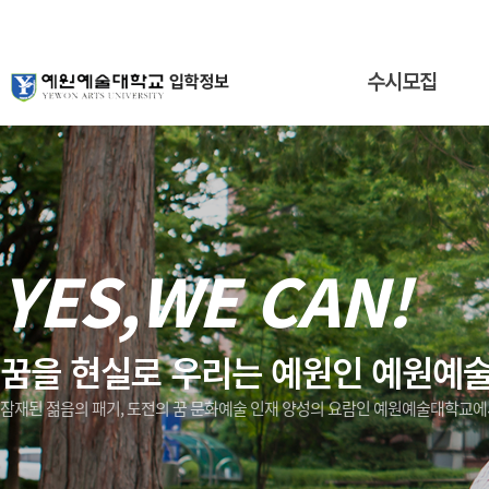
수시모집
YES,WE CAN!
꿈을 현실로 우리는 예원인 예원예
잠재된 젊음의 패기, 도전의 꿈 문화예술 인재 양성의 요람인 예원예술대학교