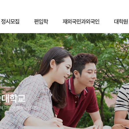
정시모집
편입학
재외국민과외국인
대학원
술대학교
에서 마음껏 펼쳐보십시오