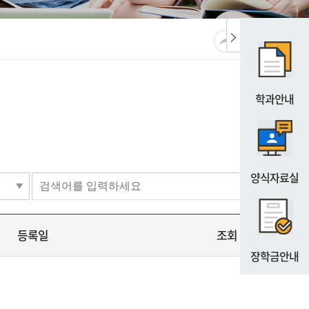
공유
URL복사
프린트
학과안내
양식자료실
등록일
조회
장학금안내