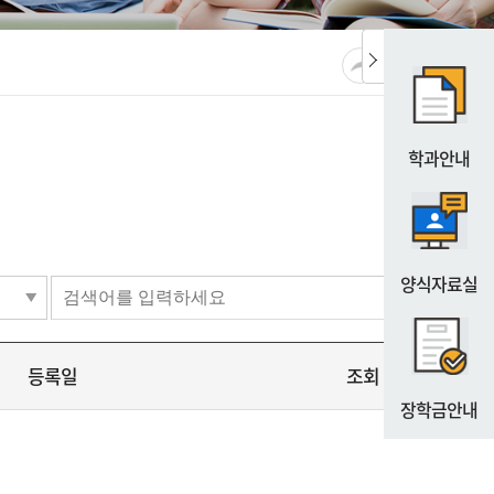
공유
URL복사
프린트
학과안내
양식자료실
등록일
조회
장학금안내