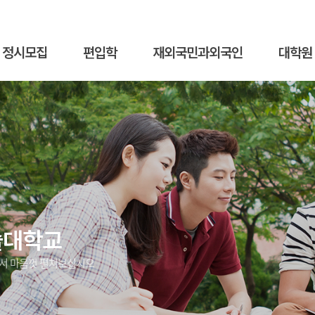
정시모집
편입학
재외국민과외국인
대학원
술대학교
에서 마음껏 펼쳐보십시오