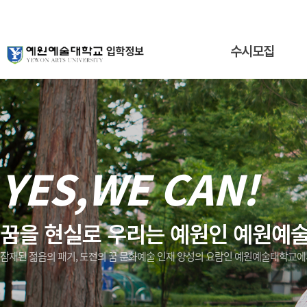
수시모집
YES,WE CAN!
꿈을 현실로 우리는 예원인 예원예
잠재된 젊음의 패기, 도전의 꿈 문화예술 인재 양성의 요람인 예원예술대학교