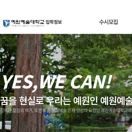
수시모집
YES,WE CAN!
꿈을 현실로 우리는 예원인 예원예
잠재된 젊음의 패기, 도전의 꿈 문화예술 인재 양성의 요람인 예원예술대학교