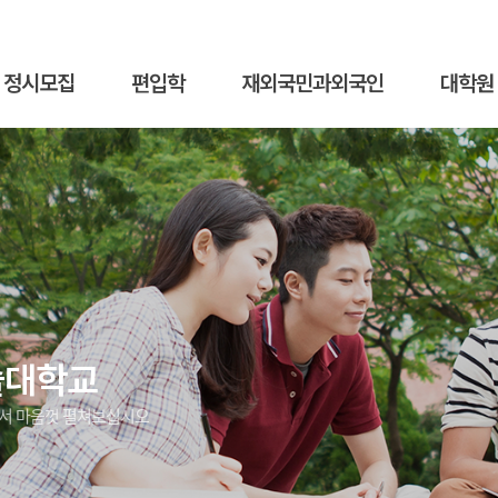
정시모집
편입학
재외국민과외국인
대학원
술대학교
에서 마음껏 펼쳐보십시오