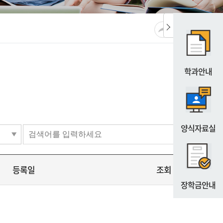
공유
URL복사
프린트
학과안내
양식자료실
등록일
조회
장학금안내