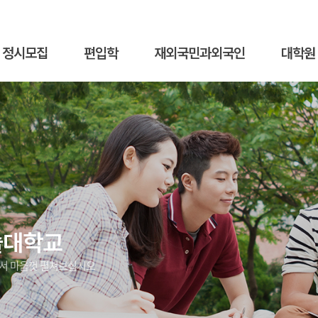
정시모집
편입학
재외국민과외국인
대학원
술대학교
에서 마음껏 펼쳐보십시오