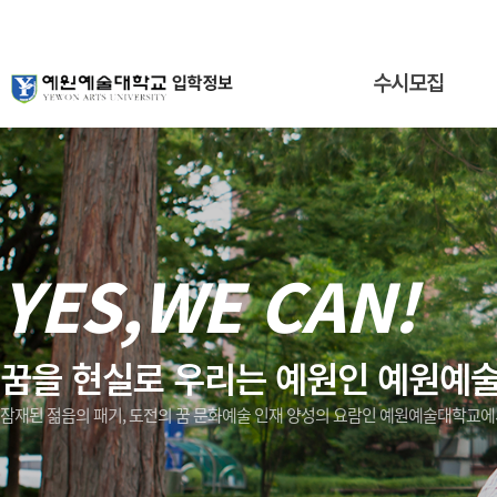
수시모집
YES,WE CAN!
꿈을 현실로 우리는 예원인 예원예
잠재된 젊음의 패기, 도전의 꿈 문화예술 인재 양성의 요람인 예원예술대학교