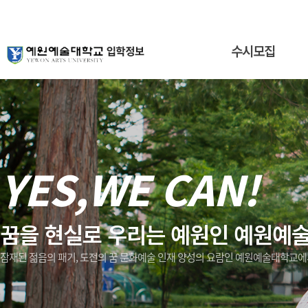
수시모집
YES,WE CAN!
꿈을 현실로 우리는 예원인 예원예
잠재된 젊음의 패기, 도전의 꿈 문화예술 인재 양성의 요람인 예원예술대학교