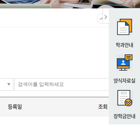
공유
URL복사
프린트
학과안내
양식자료실
등록일
조회
장학금안내