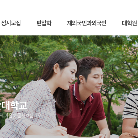
정시모집
편입학
재외국민과외국인
대학원
술대학교
에서 마음껏 펼쳐보십시오