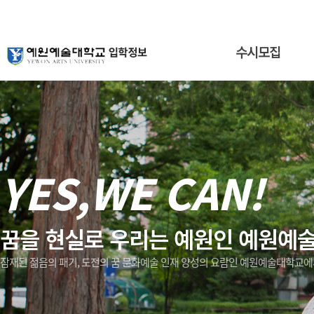
수시모집
YES,WE CAN!
꿈을 현실로 우리는 예원인 예원예
잠재된 젊음의 패기, 도전의 꿈 문화예술 인재 양성의 요람인 예원예술대학교