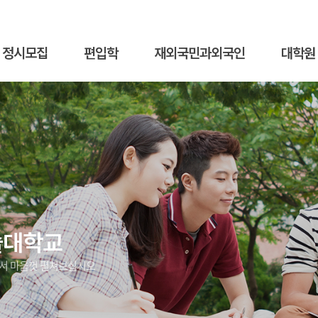
정시모집
편입학
재외국민과외국인
대학원
술대학교
에서 마음껏 펼쳐보십시오