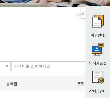
공유
URL복사
프린트
학과안내
양식자료실
등록일
조회
장학금안내